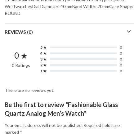
WristwatchesDial Diameter: 40mmBand Width: 20mmCase Shape:
ROUND
REVIEWS (0)
5 ★
0
0 ★
4 ★
0
3 ★
0
0 Ratings
2 ★
0
1 ★
0
There are no reviews yet.
Be the first to review “Fashionable Glass
Quartz Analog Men’s Watch”
Your email address will not be published.
Required fields are
marked
*