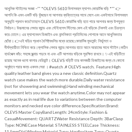
আধুনিক স্টাইলের সংজ্ঞা –”” *OLEVS 5610 বিলাসবহুল ফ্যাশন কোয়ার্টজ ঘড়ি *”” 👉
আপনি কি এমন একটি ঘড়ি খুঁজছেন যা আপনার ব্যক্তিত্বের সাথে মেলে এবং একইসাথে বিলাসবহুল
অনুভূতি প্রদান করে?তাহলে OLEVS 5610 কোয়ার্টজ ঘড়ি হতে পারে আপনার জন্য উপযুক্ত
নির্বাচন। উচ্চমানের লেদার ব্যান্ড এবং স্টেইনলেস স্টিলের কেস এই ঘড়িকে টেকসই এবং চিরন্তন
করে তোলে। এর ফ্যাশনেবল ডিজাইন এবং নান্দনিকতা প্রতিদিনের পোশাকে আনে আধুনিকতার
ছোঁয়া। 👉এই ঘড়ির প্রধান বৈশিষ্ট্যগুলির মধ্যে রয়েছে:কোয়ার্টজ মুভমেন্ট: নির্ভুলতা ও
দীর্ঘস্থায়ীতা নিশ্চিত করে।ক্লাসিক লেদার ব্যান্ড:আপনার হাতে আনে আরামের সাথে স্টাইল।কঠিন
হার্ডলেক্স কাঁচ: সহজে স্ক্র্যাচ পড়বে না এবং এটি আপনার ঘড়িকে সুরক্ষিত রাখবে। ✨এই ঘড়িটিতে
রয়েছে অনেক গুলো কালার বেরিয়ান্ট। OLEVS ঘড়িটি তার কালজয়ী ডিজাইনের জন্য যে কোনো
অনুষ্ঠানে পরার জন্য একদম সেরা । #watch .# OLEVS watch. Feature:High
quality leather band gives you a new classic definition.Quartz
watch case makes the watch more durable.Daily water resistance
(not for showering and swimming).Hand winding mechanical
movement lets you wear the watch anytime.Color may not appear
as exactly as in real life due to variations between the computer
monitors and necked eye color difference.Specification:Brand:
OLEVS Master CopyBand Length: 24cmStyle: Fashion &
CasualMovement: QUARTZWater Resistance Depth: 3BarClasp
Type: NONECase Material: STAINLESS STEELCase Thickness:
11.5mmDial Window Material Type: HardlexItem Type: Quartz