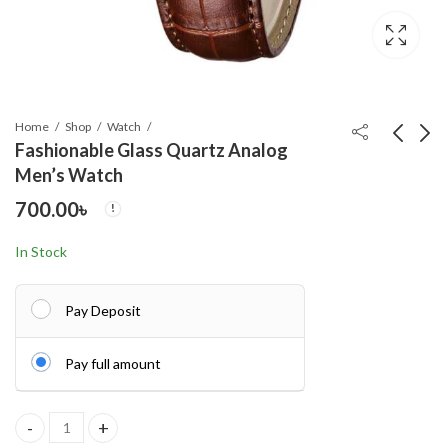
Home
Shop
Watch
Fashionable Glass Quartz Analog
Men’s Watch
OLEVS 5563 Fashion
T800 ultra 1.99" full
700.00
৳
Watch for Women
screen touch Smart
Watch
1,250.00
850.00
৳
৳
In Stock
Pay Deposit
Pay full amount
Fashionable Glass Quartz Analog Men's Watch quantity