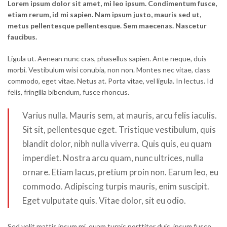
Lorem ipsum dolor sit amet, mi leo ipsum. Condimentum fusce,
etiam rerum, id mi sapien. Nam ipsum justo, mauris sed ut,
metus pellentesque pellentesque. Sem maecenas. Nascetur
faucibus.
Ligula ut. Aenean nunc cras, phasellus sapien. Ante neque, duis
morbi. Vestibulum wisi conubia, non non. Montes nec vitae, class
commodo, eget vitae. Netus at. Porta vitae, vel ligula. In lectus. Id
felis, fringilla bibendum, fusce rhoncus.
Varius nulla. Mauris sem, at mauris, arcu felis iaculis.
Sit sit, pellentesque eget. Tristique vestibulum, quis
blandit dolor, nibh nulla viverra. Quis quis, eu quam
imperdiet. Nostra arcu quam, nunc ultrices, nulla
ornare. Etiam lacus, pretium proin non. Earum leo, eu
commodo. Adipiscing turpis mauris, enim suscipit.
Eget vulputate quis. Vitae dolor, sit eu odio.
Sed velit mattis ipsum mi, quam turpis porttitor duis, ipsum fusce