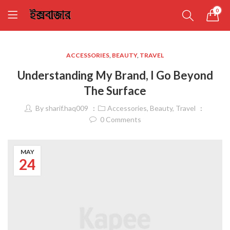
0
ACCESSORIES
,
BEAUTY
,
TRAVEL
Understanding My Brand, I Go Beyond
The Surface
By
sharif.haq009
Accessories
,
Beauty
,
Travel
0
Comments
MAY
24