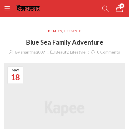
0
BEAUTY
,
LIFESTYLE
Blue Sea Family Adventure
By
sharif.haq009
Beauty
,
Lifestyle
0
Comments
MAY
18