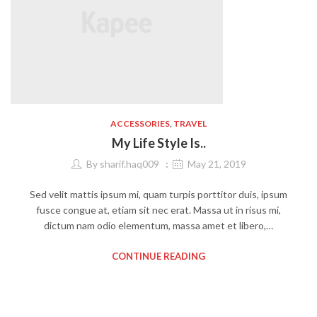
ACCESSORIES
,
TRAVEL
My Life Style Is..
By
sharif.haq009
May 21, 2019
Sed velit mattis ipsum mi, quam turpis porttitor duis, ipsum
fusce congue at, etiam sit nec erat. Massa ut in risus mi,
dictum nam odio elementum, massa amet et libero,…
CONTINUE READING