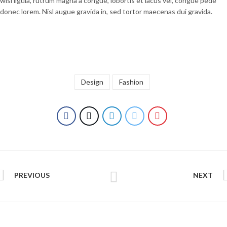
wisi ligula, rutrum magna a congue, lobortis et lacus vel, congue pede
donec lorem. Nisl augue gravida in, sed tortor maecenas dui gravida.
Design
Fashion
PREVIOUS
NEXT