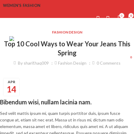
WEMEN’S FASHION
0
0
FASHION DESIGN
Top 10 Cool Ways to Wear Your Jeans This
Spring
0
By
sharif.haq009
Fashion Design
0
Comments
APR
14
Bibendum wisi, nullam lacinia nam.
Sed velit mattis ipsum mi, quam turpis porttitor duis, ipsum fusce
congue at, etiam sit nec erat. Massa ut in risus mi, dictum nam odio
elementum, massa amet et libero, ridiculus quis amet mi. A ut aliquam
impedit, sed ad excepteur pellentesque. Posuere posuere dignissim