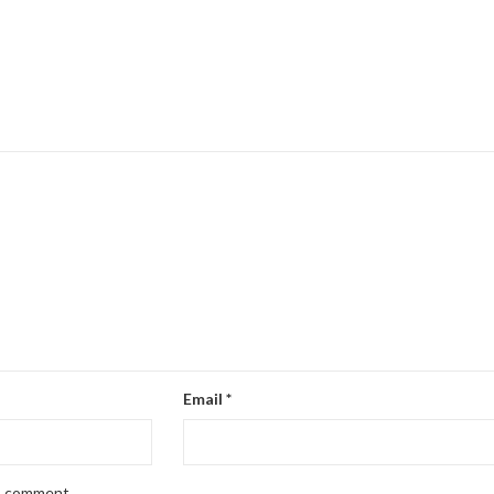
Email
*
 I comment.