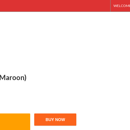
WELCOME 
t Maroon)
BUY NOW