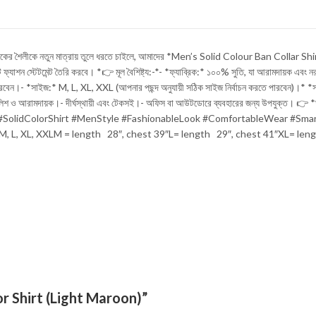
শৈলীকে নতুন মাত্রায় তুলে ধরতে চাইলে, আমাদের *Men’s Solid Colour Ban Collar Shirt* এক
াশন স্টেটমেন্ট তৈরি করবে। *👉 মূল বৈশিষ্ট্য:-*- *ফ্যাব্রিক:* ১০০% সুতি, যা আরামদায়ক এবং ন
রতে পারবেন।- *সাইজ:* M, L, XL, XXL (আপনার পছন্দ অনুযায়ী সঠিক সাইজ নির্বাচন করতে পারবেন)।* *
্টাইলিশ ও আরামদায়ক।- দীর্ঘস্থায়ী এবং টেকসই।- অফিস বা আউটডোরে ব্যবহারের জন্য উপযুক্ত। 👉
irt #SolidColorShirt #MenStyle #FashionableLook #ComfortableWear #Smar
M, L, XL, XXLM = length 28″, chest 39″L= length 29″, chest 41″XL= len
or Shirt (Light Maroon)”