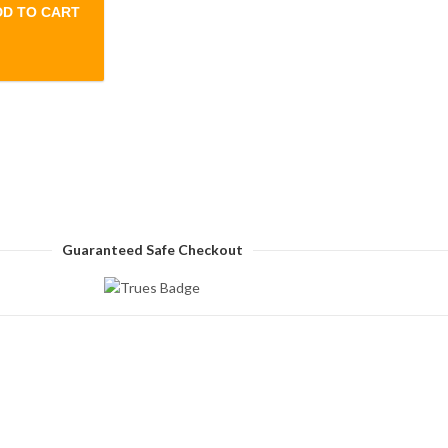
DD TO CART
color Shirt (Light Maroon) quantity
Guaranteed Safe Checkout