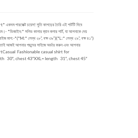
দম পারফেক্ট চয়েস! সুতি কাপড়ের তৈরি এই শার্টটি দিবে
রম।- *ডিজাইন:* সলিড কালার ব্যান কলার শার্ট, যা আপনাকে দেয়
সাইজ মাপ:-*(*M:* লেন্থ ২৮”, বক্ষ ৩৯”)(*L:* লেন্থ ২৯”, বক্ষ ৪১”)
 *তাই আজই আপনার পছন্দের সাইজে অর্ডার করুন এবং আপনার
tCasual Fashionable casual shirt for
gth 30″, chest 43″XXL= length 31″, chest 45″