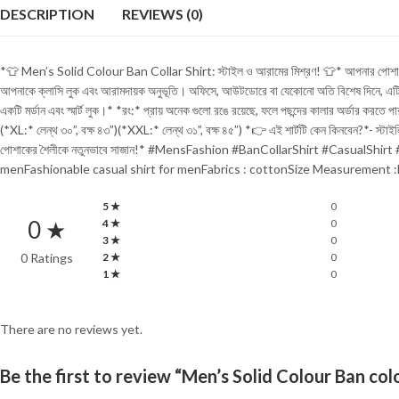
DESCRIPTION
REVIEWS (0)
*👕 Men’s Solid Colour Ban Collar Shirt: স্টাইল ও আরামের মিশ্রণ! 👕* আপনার পোশাকের 
আপনাকে ক্লাসি লুক এবং আরামদায়ক অনুভূতি। অফিসে, আউটডোরে বা যেকোনো অতি বিশেষ দিনে, এটি ফ্য
একটি মর্ডান এবং স্মার্ট লুক।* *রং:* প্রায় অনেক গুলো রঙে রয়েছে, ফলে পছন্দের কালার অর্ডার ক
(*XL:* লেন্থ ৩০”, বক্ষ ৪৩”)(*XXL:* লেন্থ ৩১”, বক্ষ ৪৫”) *👉 এই শার্টটি কেন কিনবেন?*- স
পোশাকের শৈলীকে নতুনভাবে সাজান!* #MensFashion #BanCollarShirt #CasualSh
menFashionable casual shirt for menFabrics : cottonSize Measurement :
5 ★
0
0 ★
4 ★
0
3 ★
0
0 Ratings
2 ★
0
1 ★
0
There are no reviews yet.
Be the first to review “Men’s Solid Colour Ban col