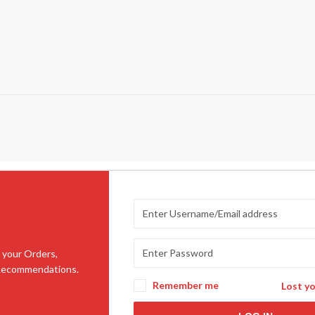
 your Orders,
 Recommendations.
Remember me
Lost y