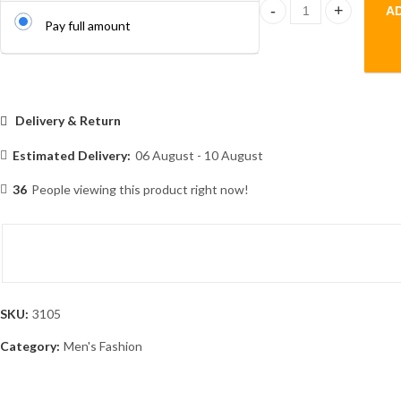
A
Men's Solid Colour Ban 
Pay full amount
Delivery & Return
Estimated Delivery:
06 August - 10 August
36
People viewing this product right now!
SKU:
3105
Category:
Men's Fashion