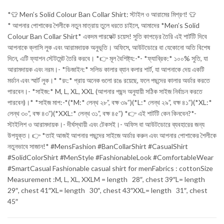
*👕 Men’s Solid Colour Ban Collar Shirt: স্টাইল ও আরামের মিশ্রণ! 👕
* আপনার পোশাকের শৈলীকে নতুন মাত্রায় তুলে ধরতে চাইলে, আমাদের *Men’s Solid
Colour Ban Collar Shirt* একদম পারফেক্ট চয়েস! সুতি কাপড়ের তৈরি এই শার্টটি দিবে
আপনাকে ক্লাসি লুক এবং আরামদায়ক অনুভূতি। অফিসে, আউটডোরে বা যেকোনো অতি বিশেষ
দিনে, এটি ফ্যাশন স্টেটমেন্ট তৈরি করবে। *👉 মূল বৈশিষ্ট্য:-*- *ফ্যাব্রিক:* ১০০% সুতি, যা
আরামদায়ক এবং নরম।- *ডিজাইন:* সলিড কালার ব্যান কলার শার্ট, যা আপনাকে দেয় একটি
মর্ডান এবং স্মার্ট লুক।* *রং:* প্রায় অনেক গুলো রঙে রয়েছে, ফলে পছন্দের কালার অর্ডার করতে
পারবেন।- *সাইজ:* M, L, XL, XXL (আপনার পছন্দ অনুযায়ী সঠিক সাইজ নির্বাচন করতে
পারবেন)।* *সাইজ মাপ:-*(*M:* লেন্থ ২৮”, বক্ষ ৩৯”)(*L:* লেন্থ ২৯”, বক্ষ ৪১”)(*XL:*
লেন্থ ৩০”, বক্ষ ৪৩”)(*XXL:* লেন্থ ৩১”, বক্ষ ৪৫”) *👉 এই শার্টটি কেন কিনবেন?*-
স্টাইলিশ ও আরামদায়ক।- দীর্ঘস্থায়ী এবং টেকসই।- অফিস বা আউটডোরে ব্যবহারের জন্য
উপযুক্ত। 👉 *তাই আজই আপনার পছন্দের সাইজে অর্ডার করুন এবং আপনার পোশাকের শৈলীকে
নতুনভাবে সাজান!* #MensFashion #BanCollarShirt #CasualShirt
#SolidColorShirt #MenStyle #FashionableLook #ComfortableWear
#SmartCasual Fashionable casual shirt for menFabrics : cottonSize
Measurement :M, L, XL, XXLM = length 28″, chest 39″L= length
29″, chest 41″XL= length 30″, chest 43″XXL= length 31″, chest
45″