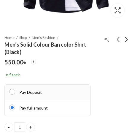
Home
Shop
Men's Fashion
Men’s Solid Colour Ban color Shirt
(Black)
Men's Solid Colour Ban
Men's Solid Colour Ban
550.00
৳
color Shirt (white)
color Shirt (purple)
550.00
550.00
৳
৳
In Stock
Pay Deposit
Pay full amount
Men's Solid Colour Ban color Shirt (Black) quantity