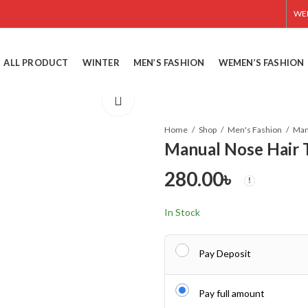
WE
ALL PRODUCT
WINTER
MEN’S FASHION
WEMEN’S FASHION
Home
Shop
Men's Fashion
Man
Manual Nose Hair 
280.00
৳
In Stock
Pay Deposit
Pay full amount