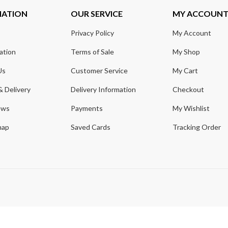
MATION
OUR SERVICE
MY ACCOUN
Privacy Policy
My Account
ation
Terms of Sale
My Shop
Us
Customer Service
My Cart
& Delivery
Delivery Information
Checkout
ews
Payments
My Wishlist
map
Saved Cards
Tracking Order