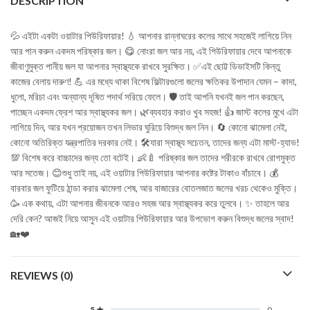
DESCRIPTION
💦 এইটা একটা ওয়াটার পিউরিফায়ার! 💧 আপনার রান্নাঘরের কলের সাথে সহজেই লাগিয়ে নিন
আর পান করুন একদম পরিষ্কার জল। 😋 নোংরা জল আর নয়, এই পিউরিফায়ার দেবে আপনাকে
জীবাণুমুক্ত পানীয় জল যা আপনার স্বাস্থ্যকে রাখবে সুরক্ষিত। ✅এই ছোট্ট ডিভাইসটি কিন্তু
কাজের বেলায় দারুণ! 💪 এর মধ্যে থাকা বিশেষ ফিল্টারগুলো জলের ক্ষতিকর উপাদান যেমন – কাদা,
ধুলো, মরিচা এবং অন্যান্য দূষিত পদার্থ সরিয়ে ফেলে। 🛡️ তাই আপনি যখনই জল পান করছেন,
পাচ্ছেন একদম ফ্রেশ আর স্বাস্থ্যকর জল। 🌿ব্যবহার করাও খুব সহজ! 👍 জাস্ট কলের মুখে এটা
লাগিয়ে দিন, আর যখন প্রয়োজন তখন লিভার ঘুরিয়ে বিশুদ্ধ জল নিন। 🔄 কোনো ঝামেলা নেই,
কোনো অতিরিক্ত যন্ত্রপাতির দরকার নেই। 🛠️যারা স্বাস্থ্য সচেতন, তাদের জন্য এটা মাস্ট-হ্যাভ!
💯 বিশেষ করে বাচ্চাদের জন্য তো বটেই। 👶🍼 পরিষ্কার জল তাদের শরীরকে রাখবে রোগমুক্ত
আর সতেজ। 😊শুধু তাই নয়, এই ওয়াটার পিউরিফায়ার আপনার কষ্টের টাকাও বাঁচাবে। 💰
বারবার জল ফুটিয়ে ঠান্ডা করার ঝামেলা শেষ, আর বাজারের বোতলজাত জলের খরচ থেকেও মুক্তি।
🥳 এক কথায়, এটা আপনার জীবনকে আরও সহজ আর স্বাস্থ্যকর করে তুলবে। ✨ তাহলে আর
দেরি কেন? আজই নিয়ে আসুন এই ওয়াটার পিউরিফায়ার আর উপভোগ করুন বিশুদ্ধ জলের স্বাদ!
🏡❤️
REVIEWS (0)
5 ★
0