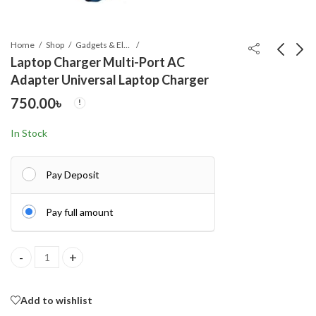
Home
Shop
Gadgets & Electronics
Laptop Charger Multi-Port AC
Adapter Universal Laptop Charger
Dexe Black Hair Color
Digital Counter Tasbih
750.00
৳
Pump Dye Shampoo
/ তসবিহ
200 ml. U K
690.00
90.00
৳
৳
In Stock
Pay Deposit
Pay full amount
Laptop Charger Multi-Port AC Adapter Universal Laptop Charger
Add to wishlist