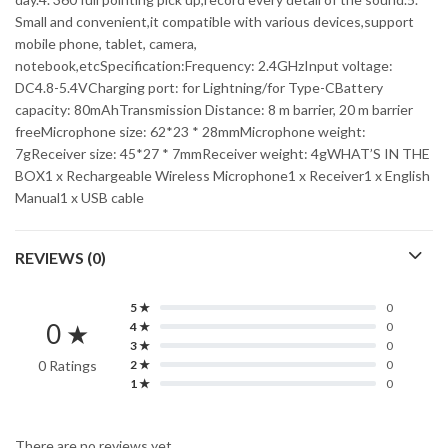
Small and convenient,it compatible with various devices,support
mobile phone, tablet, camera,
notebook,etcSpecification:Frequency: 2.4GHzInput voltage:
DC4.8-5.4VCharging port: for Lightning/for Type-CBattery
capacity: 80mAhTransmission Distance: 8 m barrier, 20 m barrier
freeMicrophone size: 62*23 * 28mmMicrophone weight:
7gReceiver size: 45*27 * 7mmReceiver weight: 4gWHAT’S IN THE
BOX1 x Rechargeable Wireless Microphone1 x Receiver1 x English
Manual1 x USB cable
REVIEWS (0)
5 ★
0
0 ★
4 ★
0
3 ★
0
0 Ratings
2 ★
0
1 ★
0
There are no reviews yet.