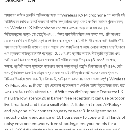
DESCRIPTION
অসাধারণ অডিও রেকর্ডিং অভিজ্ঞতার জন্য **Wireless K9 Microphone ** আপনি যদি
আউটডোরে ভিডিও রেকর্ড করতে বা লাইভ সম্প্রচারের জন্য একটি কার্যকর সমাধান খুঁজে থাকেন,
তবে Wireless K9 Microphone হতে পারে আপনার জন্য সেরা সমাধান । ৯
মিলিসেকেন্ডের আল্ট্রা-লো লেটেন্সি এবং ২০ মিটার বাধাবিহীন রিসেপশন ক্ষমতা সহ, এটি আপনার
যেকোন রেকর্ডিং পরিস্থিতি মসৃণ ও পেশাদার করে তুলবে। 👉কী বৈশিষ্ট্য আছে এই ডিভাইসে?1.
অ্যাপ ছাড়াই সরাসরি সংযোগ: প্লাগ-অ্যান্ড-প্লে প্রযুক্তির মাধ্যমে, কোনো ঝামেলা ছাড়াই মাত্র
এক ক্লিকেই মাইক্রোফোনটি প্রস্তুত।2. ১০ ঘণ্টার ব্যাটারি লাইফ: দীর্ঘস্থায়ী ব্যাটারি এবং
স্মার্ট নয়েজ রিডাকশন প্রযুক্তির মাধ্যমে, এটি শুটিংয়ের জন্য উপযুক্ত।3. ৩৬০° শব্দ গ্রহণ
ক্ষমতা: প্রতিটি শব্দের সূক্ষ্মতাকে ক্যাপচার করার জন্য সম্পূর্ণ পয়েন্টিং পিকআপের সুবিধা।4. ছোট
এবং সুবিধাজনক ডিজাইন: মাত্র ৭ গ্রাম ওজনের এই মাইক্রোফোনটি সহজে বহনযোগ্য এবং
বিভিন্ন ডিভাইস যেমন মোবাইল, ট্যাবলেট, নোটবুক ও ক্যামেরার সাথে সামঞ্জস্যপূর্ণ। Wireless
K9 Microphone টি সেরা পছন্দ যেকোনো প্রফেশনাল বা শৌখিন কন্টেন্ট ক্রিয়েটরের জন্য, যারা
চমৎকার অডিও রেকর্ডিং অভিজ্ঞতা চান। # Wireless #Microphone Features:1. 9
ms ultra-low latency,20 m barrier-free reception,it can use outdoor
live broadcast and take a small video.2. It doesn’t need APP,plug-
and-play,one-click connection,easy to wear.3. Intelligent noise
reduction,long endurance of 10 hours,easy to cope with all kinds of
noisy environment,worry-free shooting,meet your needs for a
day.4. 360 full pointing pick up,record every detail of the sound.5.