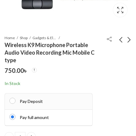
Home
Shop
Gadgets & Electronics
Wireless K9 Microphone Portable
Audio Video Recording Mic Mobile C
Wellmed Arm Digital
Premium Quality
type
Blood Pressure
Panjabi
750.00
৳
Machine
2,500.00
1,990.00
৳
৳
In Stock
Pay Deposit
Pay full amount