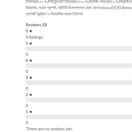
টাইমপ্রায় ৮০ ঘণ্টাস্ট্যান্ডবাই টাইমপ্রায় ৫০০ ঘণ্টাচার্জিং সময়প্রায় ৩ ঘণ্
ইয়ারবাড, ভয়েস প্রম্পট, ব্যাটারি ডিসপ্লেকেন বেছে নেবেন Hoco ES70 Armour?সর্ব
বেসস্মার্ট কন্ট্রোল ও দ্বিভাষিক ভয়েস নির্দেশনা
Reviews (0)
0 ★
0 Ratings
5 ★
0
4 ★
0
3 ★
0
2 ★
0
1 ★
0
There are no reviews yet.