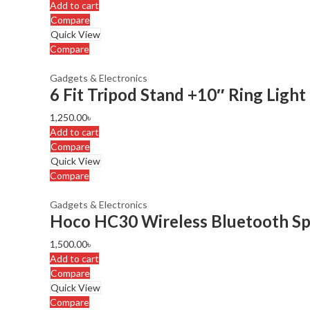
Add to cart
Compare
Quick View
Compare
Gadgets & Electronics
6 Fit Tripod Stand +10″ Ring Ligh
1,250.00
৳
Add to cart
Compare
Quick View
Compare
Gadgets & Electronics
Hoco HC30 Wireless Bluetooth S
1,500.00
৳
Add to cart
Compare
Quick View
Compare