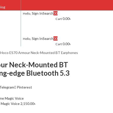
log
Sign In
Search
0
0
Hello,
0.00
৳
Cart
FAQ
Contact Us
Sign In
Search
0
0
Hello,
0.00
৳
Cart
s
Hoco ES70 Armour Neck-Mounted BT Earphones
our Neck-Mounted BT
ng-edge Bluetooth 5.3
Telegram
Pinterest
 Magic Voice
2,150.00
৳