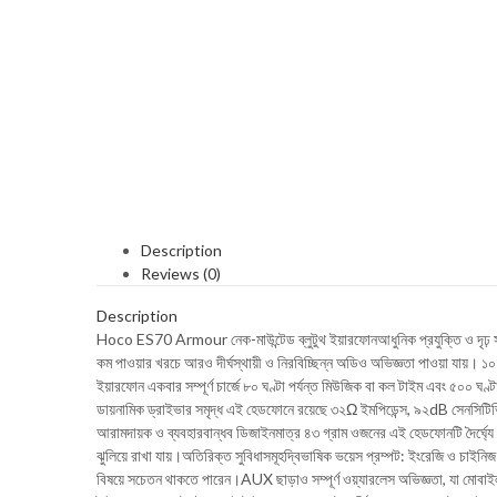
Description
Reviews (0)
Description
Hoco ES70 Armour নেক-মাউন্টেড ব্লুটুথ ইয়ারফোনআধুনিক প্রযুক্তি ও দৃঢ়
কম পাওয়ার খরচে আরও দীর্ঘস্থায়ী ও নিরবিচ্ছিন্ন অডিও অভিজ্ঞতা পাওয়া যায়। ১০ মিট
ইয়ারফোন একবার সম্পূর্ণ চার্জে ৮০ ঘণ্টা পর্যন্ত মিউজিক বা কল টাইম এবং ৫০০ ঘণ্টা 
ডায়নামিক ড্রাইভার সমৃদ্ধ এই হেডফোনে রয়েছে ৩২Ω ইমপিডেন্স, ৯২dB সেনসিটিভিটি
আরামদায়ক ও ব্যবহারবান্ধব ডিজাইনমাত্র ৪৩ গ্রাম ওজনের এই হেডফোনটি দৈর্ঘ্যে প
ঝুলিয়ে রাখা যায়।অতিরিক্ত সুবিধাসমূহদ্বিভাষিক ভয়েস প্রম্পট: ইংরেজি ও চাইনিজ ভাষ
বিষয়ে সচেতন থাকতে পারেন।AUX ছাড়াও সম্পূর্ণ ওয়্যারলেস অভিজ্ঞতা, যা মোবাইল, 