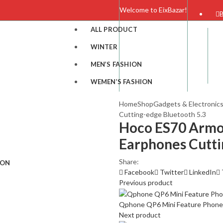
Welcome to EixBazar!
B
ALL PRODUCT
WINTER
MEN’S FASHION
WEMEN’S FASHION
Home
Shop
Gadgets & Electronic
Cutting-edge Bluetooth 5.3
Hoco ES70 Arm
Earphones Cutti
Share:
ION
Facebook
Twitter
LinkedIn
Previous product
Qphone QP6 Mini Feature Phone
Next product