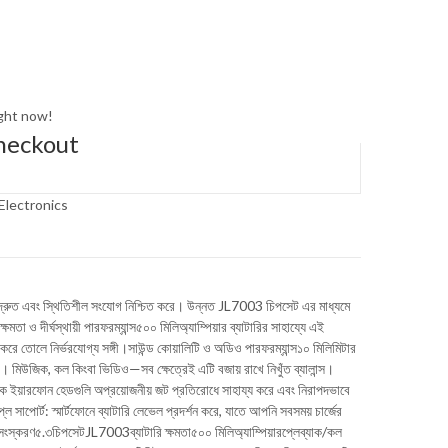
ight now!
heckout
Electronics
্রুত এবং স্থিতিশীল সংযোগ নিশ্চিত করে। উন্নত JL7003 চিপসেট এর মাধ্যমে
তা ও দীর্ঘস্থায়ী পারফরম্যান্স৫০০ মিলিঅ্যাম্পিয়ার ব্যাটারির সাহায্যে এই
 একে করে তোলে নির্ভরযোগ্য সঙ্গী।সাউন্ড কোয়ালিটি ও অডিও পারফরম্যান্স১০ মিলিমিটার
 মিউজিক, কল কিংবা ভিডিও—সব ক্ষেত্রেই এটি বজায় রাখে নিখুঁত ব্যালান্স।
েটিক ইয়ারফোন হেডগুলি অপ্রয়োজনীয় জট প্রতিরোধে সাহায্য করে এবং নিরাপদভাবে
 সাপোর্ট: স্মার্টফোনে ব্যাটারি লেভেল প্রদর্শন করে, যাতে আপনি সবসময় চার্জের
ুথ সংস্করণ৫.৩চিপসেটJL7003ব্যাটারি ক্ষমতা৫০০ মিলিঅ্যাম্পিয়ারপ্লেব্যাক/কল