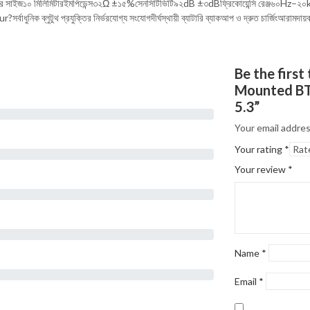
টাড্রাইভার সাইজ১০ মিলিমিটারইমপিডেন্স৩২Ω ±১৫%সেনসিটিভিটি৯২dB ±৩dBফ্রিকোয়েন্সি রেঞ্জ৬০Hz–২০kHzনে
াধুনিক ব্লুটুথ প্রযুক্তির নির্ভরযোগ্য সংযোগদীর্ঘস্থায়ী ব্যাটারি ব্যাকআপ ও দ্রুত চার্জিংআরামদায়
Be the firs
Mounted BT
5.3”
Your email addres
Your rating
*
Your review
*
Name
*
Email
*