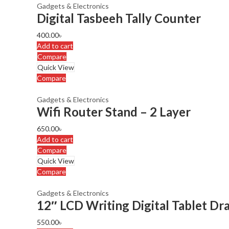
Gadgets & Electronics
Digital Tasbeeh Tally Counter
400.00
৳
Add to cart
Compare
Quick View
Compare
Gadgets & Electronics
Wifi Router Stand – 2 Layer
650.00
৳
Add to cart
Compare
Quick View
Compare
Gadgets & Electronics
12″ LCD Writing Digital Tablet Dr
550.00
৳