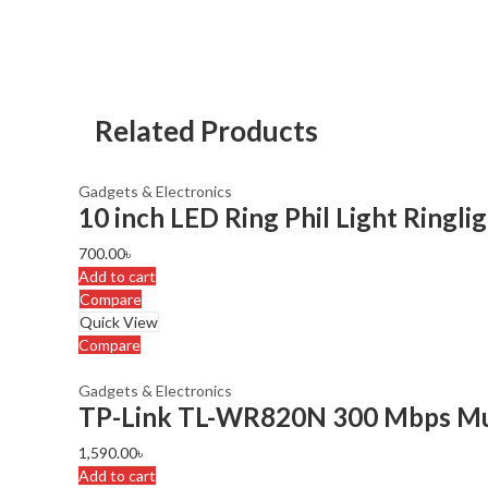
Related Products
Gadgets & Electronics
10 inch LED Ring Phil Light Ringl
700.00
৳
Add to cart
Compare
Quick View
Compare
Gadgets & Electronics
TP-Link TL-WR820N 300 Mbps Mul
1,590.00
৳
Add to cart