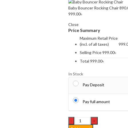
Baby Bouncer Rocking Chair
890.
999.00
৳
Close
Price Summary
Maximum Retail Price
(incl. of all taxes)
999.
Selling Price
999.00
৳
Total
999.00
৳
In Stock
Pay Deposit
Pay full amount
Hoco
ES70