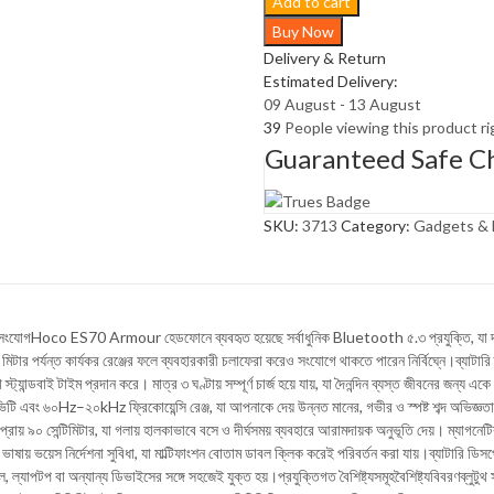
Add to cart
Armour
Buy Now
Neck-
Delivery & Return
Mounted
Estimated Delivery:
BT
09 August - 13 August
Earphones
39
People viewing this product r
Cutting-
Guaranteed Safe C
edge
Bluetooth
5.3
quantity
SKU:
3713
Category:
Gadgets & 
 সংযোগHoco ES70 Armour হেডফোনে ব্যবহৃত হয়েছে সর্বাধুনিক Bluetooth ৫.৩ প্রযুক্তি, যা দ
ার পর্যন্ত কার্যকর রেঞ্জের ফলে ব্যবহারকারী চলাফেরা করেও সংযোগে থাকতে পারেন নির্বিঘ্নে।ব্যাটারি ক্ষম
স্ট্যান্ডবাই টাইম প্রদান করে। মাত্র ৩ ঘণ্টায় সম্পূর্ণ চার্জ হয়ে যায়, যা দৈনন্দিন ব্যস্ত জীবনের জন্য
 এবং ৬০Hz–২০kHz ফ্রিকোয়েন্সি রেঞ্জ, যা আপনাকে দেয় উন্নত মানের, গভীর ও স্পষ্ট শব্দ অভিজ্ঞতা।
্রায় ৯০ সেন্টিমিটার, যা গলায় হালকাভাবে বসে ও দীর্ঘসময় ব্যবহারে আরামদায়ক অনুভূতি দেয়। ম্যাগন
ায় ভয়েস নির্দেশনা সুবিধা, যা মাল্টিফাংশন বোতাম ডাবল ক্লিক করেই পরিবর্তন করা যায়।ব্যাটারি ডিসপ্লে
ল্যাপটপ বা অন্যান্য ডিভাইসের সঙ্গে সহজেই যুক্ত হয়।প্রযুক্তিগত বৈশিষ্ট্যসমূহবৈশিষ্ট্যবিবরণব্লুট