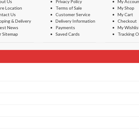
out Us
Privacy Policy
My Accoun
re Location
Terms of Sale
My Shop
ntact Us
Customer Service
My Cart
pping & Delivery
Delivery Information
Checkout
test News
Payments
My Wishlis
r Sitemap
Saved Cards
Tracking O