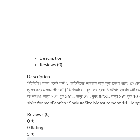
Description
Reviews (0)
Description
“স্টাইলিশ ডাবল পকেট শার্ট””: প্রতিদিনের আরামের জন্য ফ্যাশনেবল পছন্দ! 👉কেন
লুকের জন্য একদম পারফেক্ট। বিশেষভাবে শাকুরা ফ্যাব্রিক দিয়ে তৈরি হওয়ায় এট
অপশন:M: লম্বা 27″, বুক 36″L: লম্বা 28″, বুক 38″XL: লম্বা 29″, বুক 40″♦
shirt for menFabrics : ShakuraSize Measurement :M = len
Reviews (0)
0 ★
0 Ratings
5 ★