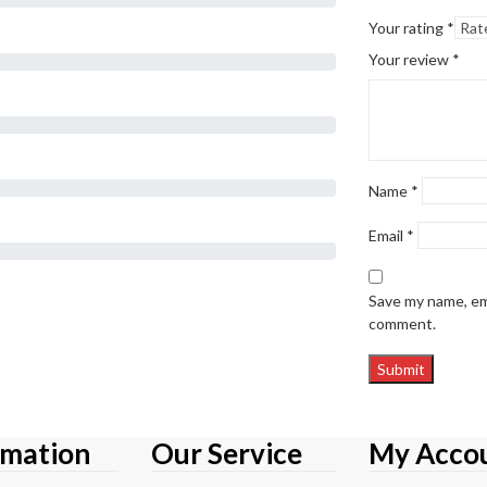
Your rating
*
Your review
*
Name
*
Email
*
Save my name, ema
comment.
rmation
Our Service
My Acco