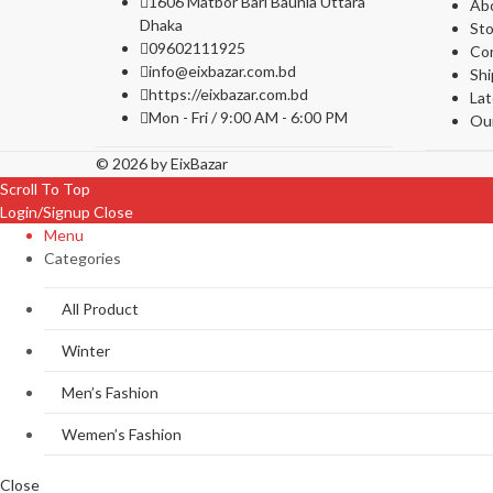
1606 Matbor Bari Baunia Uttara
Ab
Dhaka
Sto
09602111925
Co
info@eixbazar.com.bd
Shi
https://eixbazar.com.bd
La
Mon - Fri / 9:00 AM - 6:00 PM
Ou
© 2026 by
EixBazar
Scroll To Top
Login/Signup
Close
Menu
Categories
All Product
Winter
Men’s Fashion
Wemen’s Fashion
Close