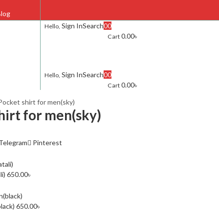
log
Sign In
Search
0
0
Hello,
0.00
৳
Cart
FAQ
Contact Us
Sign In
Search
0
0
Hello,
0.00
৳
Cart
ocket shirt for men(sky)
irt for men(sky)
Telegram
Pinterest
li)
650.00
৳
black)
650.00
৳