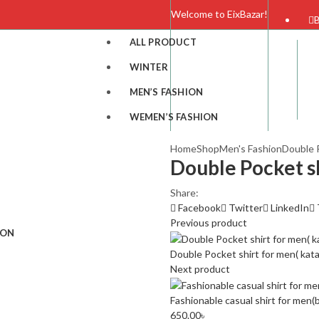
Welcome to EixBazar!
B
ALL PRODUCT
WINTER
MEN’S FASHION
WEMEN’S FASHION
Home
Shop
Men's Fashion
Double P
Double Pocket sh
Share:
Facebook
Twitter
LinkedIn
Previous product
ION
Double Pocket shirt for men( kata
Next product
Fashionable casual shirt for men(
650.00
৳