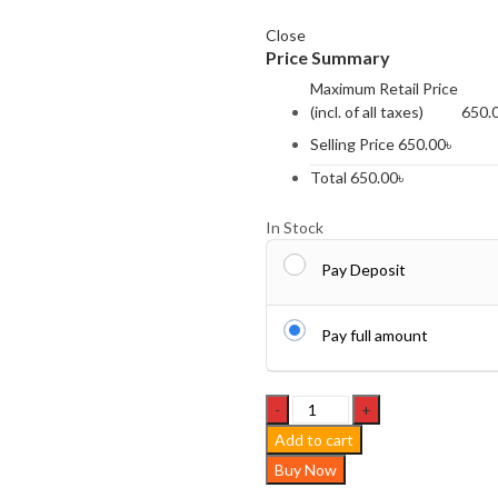
Close
Price Summary
Maximum Retail Price
(incl. of all taxes)
650.
Selling Price
650.00
৳
Total
650.00
৳
In Stock
Pay Deposit
Pay full amount
Double
Pocket
Add to cart
shirt
Buy Now
for