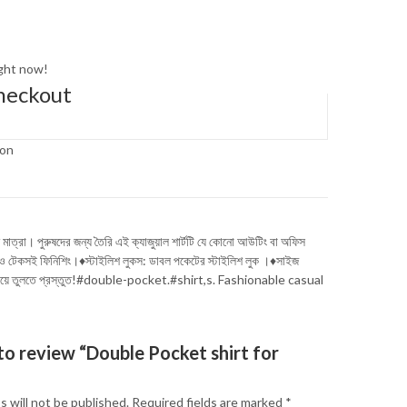
ight now!
heckout
ion
মাত্রা। পুরুষদের জন্য তৈরি এই ক্যাজুয়াল শার্টটি যে কোনো আউটিং বা অফিস
 নরম ও টেকসই ফিনিশিং।♦স্টাইলিশ লুকস: ডাবল পকেটের স্টাইলিশ লুক ।♦সাইজ
বকে ফুটিয়ে তুলতে প্রস্তুত!#double-pocket.#shirt,s. Fashionable casual
 to review “Double Pocket shirt for
s will not be published.
Required fields are marked
*