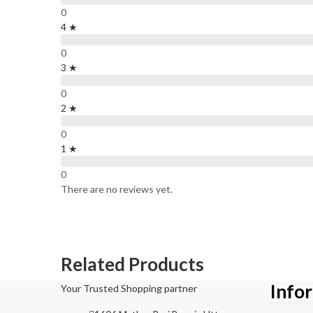
0
4 ★
0
3 ★
0
2 ★
0
1 ★
0
There are no reviews yet.
Related Products
Info
Your Trusted Shopping partner