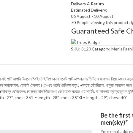
men(sky)
Delivery & Return
quantity
Estimated Delivery:
06 August - 10 August
70
People viewing this product r
Guaranteed Safe C
SKU:
3120
Category:
Men's Fash
 এই শার্ট আপনি কিনবেন ?এই স্টাইলিশ ডাবল পকেট শার্ট আপনার প্রতিদিনের ফ্যাশনে নিয়ে আসবে নতুন 
ি যেমন আরামদায়ক, তেমনই টেকসই।👉এই শার্টের বৈশিষ্ট্য সমূহ : ♦ভালো মেটারিয়াল: শাকুরা কাপড়ের
বিভিন্ন ভেরিয়েশন: বিভিন্ন আকর্ষণীয় রঙের ভেরিয়েশন রয়েছে এই শার্টের, যা আপনার ব্যক্তিত্
gth 27″, chest 36″L= length 28″, chest 38″XL= length 29″, chest 40″
Be the first
men(sky)”
Your email addres