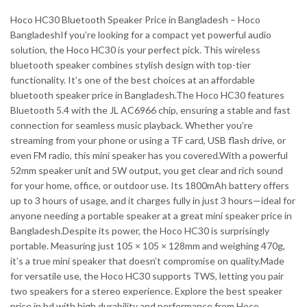
Hoco HC30 Bluetooth Speaker Price in Bangladesh – Hoco
BangladeshIf you’re looking for a compact yet powerful audio
solution, the Hoco HC30 is your perfect pick. This wireless
bluetooth speaker combines stylish design with top-tier
functionality. It’s one of the best choices at an affordable
bluetooth speaker price in Bangladesh.The Hoco HC30 features
Bluetooth 5.4 with the JL AC6966 chip, ensuring a stable and fast
connection for seamless music playback. Whether you’re
streaming from your phone or using a TF card, USB flash drive, or
even FM radio, this mini speaker has you covered.With a powerful
52mm speaker unit and 5W output, you get clear and rich sound
for your home, office, or outdoor use. Its 1800mAh battery offers
up to 3 hours of usage, and it charges fully in just 3 hours—ideal for
anyone needing a portable speaker at a great mini speaker price in
Bangladesh.Despite its power, the Hoco HC30 is surprisingly
portable. Measuring just 105 × 105 × 128mm and weighing 470g,
it’s a true mini speaker that doesn’t compromise on quality.Made
for versatile use, the Hoco HC30 supports TWS, letting you pair
two speakers for a stereo experience. Explore the best speaker
price in bd with high durability and performance from Hoco