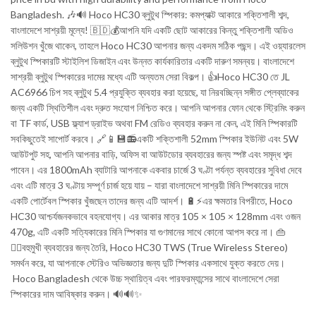
Bangladesh. 🎶🔊 Hoco HC30 ব্লুটুথ স্পিকার: কমপ্যাক্ট আকারে শক্তিশালী শব্দ,
বাংলাদেশে সাশ্রয়ী মূল্যে! 🇧🇩💰আপনি যদি একটি ছোট আকারের কিন্তু শক্তিশালী অডিও
সলিউশন খুঁজে থাকেন, তাহলে Hoco HC30 আপনার জন্য একদম সঠিক পছন্দ। এই ওয়্যারলেস
ব্লুটুথ স্পিকারটি স্টাইলিশ ডিজাইন এবং উন্নত কার্যকারিতার একটি দারুণ সমন্বয়। বাংলাদেশে
সাশ্রয়ী ব্লুটুথ স্পিকারের দামের মধ্যে এটি অন্যতম সেরা বিকল্প। 👍Hoco HC30 তে JL
AC6966 চিপ সহ ব্লুটুথ 5.4 প্রযুক্তি ব্যবহার করা হয়েছে, যা নিরবচ্ছিন্ন সঙ্গীত প্লেব্যাকের
জন্য একটি স্থিতিশীল এবং দ্রুত সংযোগ নিশ্চিত করে। আপনি আপনার ফোন থেকে স্ট্রিমিং করুন
বা TF কার্ড, USB ফ্ল্যাশ ড্রাইভ অথবা FM রেডিও ব্যবহার করুন না কেন, এই মিনি স্পিকারটি
সবকিছুতেই সাপোর্ট করবে। 🔗📱💾📻একটি শক্তিশালী 52mm স্পিকার ইউনিট এবং 5W
আউটপুট সহ, আপনি আপনার বাড়ি, অফিস বা আউটডোর ব্যবহারের জন্য স্পষ্ট এবং সমৃদ্ধ শব্দ
পাবেন। এর 1800mAh ব্যাটারি আপনাকে একবার চার্জে 3 ঘণ্টা পর্যন্ত ব্যবহারের সুবিধা দেবে
এবং এটি মাত্র 3 ঘণ্টায় সম্পূর্ণ চার্জ হয়ে যায় – যারা বাংলাদেশে সাশ্রয়ী মিনি স্পিকারের দামে
একটি পোর্টেবল স্পিকার খুঁজছেন তাদের জন্য এটি আদর্শ। 🔋⚡এর ক্ষমতার বিপরীতে, Hoco
HC30 আশ্চর্যজনকভাবে বহনযোগ্য। এর আকার মাত্র 105 × 105 × 128mm এবং ওজন
470g, এটি একটি সত্যিকারের মিনি স্পিকার যা গুণমানের সাথে কোনো আপস করে না। 👜
🚶‍♀️বহুমুখী ব্যবহারের জন্য তৈরি, Hoco HC30 TWS (True Wireless Stereo)
সমর্থন করে, যা আপনাকে স্টেরিও অভিজ্ঞতার জন্য দুটি স্পিকার একসাথে যুক্ত করতে দেয়।
Hoco Bangladesh থেকে উচ্চ স্থায়িত্ব এবং পারফরম্যান্সের সাথে বাংলাদেশে সেরা
স্পিকারের দাম আবিষ্কার করুন। 🔊🔊✨