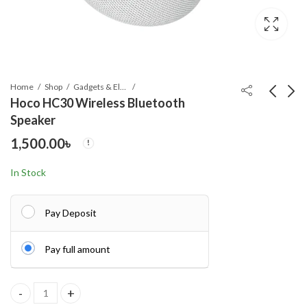
Home
Shop
Gadgets & Electronics
Hoco HC30 Wireless Bluetooth
Speaker
Hoco HC29 Bluetooth
Hoco HA10 Oleada
1,500.00
৳
Speaker
Outdoor Wireless
Bluetooth Speaker
2,449.00
5,899.00
৳
৳
In Stock
Pay Deposit
Pay full amount
Hoco HC30 Wireless Bluetooth Speaker quantity