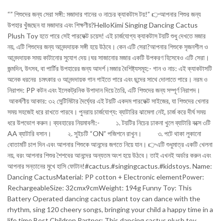
“” শিশুদের জন্য সেরা সঙ্গী: মজাদার গানের ও নাচের ক্যাকটাস টয়!” 👉আপনার শিশুর জন্য
উপহার খুঁজছেন যা মজাদার এবং শিক্ষণীয়?HelloKimi Singing Dancing Cactus
Plush Toy হতে পারে সেই পারফেক্ট চয়েস! এই চার্জযোগ্য ক্যাকটাস টয়টি শুধু দেখতে মজার
নয়, এটি শিশুদের জন্য আনন্দদায়ক সঙ্গী হয়ে উঠবে। কেন এটি সেরা?আপনার শিশুকে সৃজনশীল ও
আনন্দদায়ক সময় কাটানোর সুযোগ দেয়।ঘর সাজানোর মজার একটি উপকরণ হিসেবেও এটি সেরা।
জন্মদিন, উৎসব, বা পার্টির উপহারের জন্য আদর্শ।মজার বৈশিষ্ট্যসমূহ:- গান ও নাচ: এই ক্যাকটাসটি
অনেক ধরনের চমৎকার ও আনন্দদায়ক গান গাইতে পারে এবং ছন্দের সাথে দোলাতে পারে। নরম ও
নিরাপদ: PP কটন এবং ইলেকট্রনিক উপাদান দিয়ে তৈরি, এটি শিশুদের জন্য সম্পূর্ণ নিরাপদ।
আকর্ষণীয় আকার: ৩২ সেন্টিমিটার দৈর্ঘ্যের এই টয়টি একদম পারফেক্ট সাইজের, যা শিশুদের খেলার
সময় সহজেই ধরে রাখতে পারবে। পুনরায় চার্জযোগ্য: ব্যাটারির ঝামেলা নেই, চার্জ করে দীর্ঘ সময়
ধরে উপভোগ করুন। ব্যবহারের নিয়মাবলী:- ১. টয়টির নিচের ঢাকনা খুলে ব্যাটারি বক্সে ৩টি
AA ব্যাটারি বসান। ২. সুইচটি “ON” পজিশনে রাখুন। ৩. পটে থাকা লুকানো
বোতামটি চাপ দিন এবং আপনার শিশুকে আনন্দের জগতে নিয়ে যান। 👉এটি শুধুমাত্র একটি খেলনা
নয়, বরং আপনার শিশুর শৈশবের আনন্দের অন্যতম অংশ হয়ে উঠবে। তাই এখনই অর্ডার করুন এবং
আপনার সন্তানের মুখে হাসি ফোটান!#cactus.#singingcactus.#kidstoys. Name:
Dancing CactusMaterial: PP cotton + Electronic elementPower:
RechargeableSize: 32cmx9cmWeight: 194g Funny Toy: This
Battery Operated dancing cactus plant toy can dance with the
rhythm, sing 120 cheery songs, bringing your child a happy time in a
life time.Best Children Partner: This dancing cactus plush toy