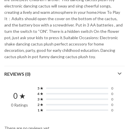
electronic dancing cactus will sway and sing cheerful songs,
creating a lively and warm atmosphere in your home.How To Play
It：Adults should open the cover on the bottom of the cactus,
and the battery box with a screwdriver. Put in 3 AA batteries , and
turn the switch to “ON”. There is a hidden switch On the flower
pot, just ask your kids to press it.Suitable Occasions: Electronic
shake dancing cactus plush perfect accessory for home
decoration, party, good for early childhood education. Dancing
cactus plush in pot funny dancing cactus plush toy.
REVIEWS (0)
5 ★
0
0 ★
4 ★
0
3 ★
0
0 Ratings
2 ★
0
1 ★
0
There are no reviews yet.