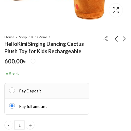
Home
Shop
Kids Zone
HelloKimi Singing Dancing Cactus
Plush Toy for Kids Rechargeable
Men's -Original
Qphone QP6 Mini
600.00
৳
Gabadine Pant- Green
Feature Phone Magic
Voice
750.00
2,150.00
৳
৳
In Stock
Pay Deposit
Pay full amount
HelloKimi Singing Dancing Cactus Plush Toy for Kids Rechargeabl