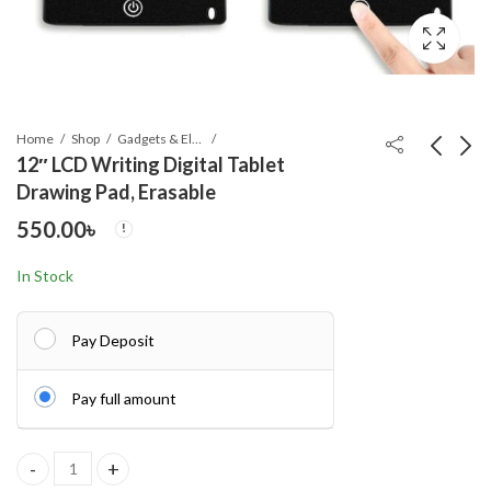
Home
Shop
Gadgets & Electronics
12″ LCD Writing Digital Tablet
Drawing Pad, Erasable
Portable Hook
Dexe Black Hair Color
550.00
৳
Weighing Machine
Pump Dye Shampoo
Digital
200 ml. U K
550.00
690.00
৳
৳
In Stock
Pay Deposit
Pay full amount
12" LCD Writing Digital Tablet Drawing Pad, Erasable quantity