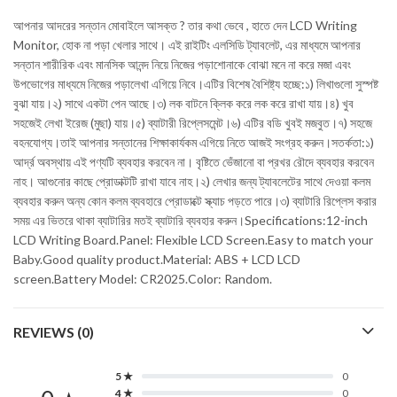
আপনার আদরের সন্তান মোবাইলে আসক্ত ? তার কথা ভেবে , হাতে দেন LCD Writing
Monitor, হোক না পড়া খেলার সাথে। এই রাইটিং এলসিডি ট্যাবলেট, এর মাধ্যমে আপনার
সন্তান শারীরিক এবং মানসিক আনন্দ নিয়ে নিজের পড়াশোনাকে বোঝা মনে না করে মজা এবং
উপভোগের মাধ্যমে নিজের পড়ালেখা এগিয়ে নিবে।এটির বিশেষ বৈশিষ্ট্য হচ্ছে:১) লিখাগুলো সুস্পষ্ট
বুঝা যায়।২) সাথে একটা পেন আছে।৩) লক বাটনে ক্লিক করে লক করে রাখা যায়।৪) খুব
সহজেই লেখা ইরেজ (মুছা) যায়।৫) ব্যাটারী রিপ্লেসমেন্ট।৬) এটির বডি খুবই মজবুত।৭) সহজে
বহনযোগ্য।তাই আপনার সন্তানের শিক্ষাকার্যকম এগিয়ে নিতে আজই সংগ্রহ করুন।সতর্কতা:১)
আর্দ্র অবস্থায় এই পণ্যটি ব্যবহার করবেন না। বৃষ্টিতে ভেঁজানো বা প্রখর রৌদে ব্যবহার করবেন
নাহ। আগুনোর কাছে প্রোডাক্টটি রাখা যাবে নাহ।২) লেখার জন্য ট্যাবলেটের সাথে দেওয়া কলম
ব্যবহার করুন অন্য কোন কলম ব্যবহারে প্রোডাক্টে স্ক্যাচ পড়তে পারে।৩) ব্যাটারি রিপ্লেস করার
সময় এর ভিতরে থাকা ব্যাটারির মতই ব্যাটারি ব্যবহার করুন।Specifications:12-inch
LCD Writing Board.Panel: Flexible LCD Screen.Easy to match your
Baby.Good quality product.Material: ABS + LCD LCD
screen.Battery Model: CR2025.Color: Random.
REVIEWS (0)
5 ★
0
4 ★
0